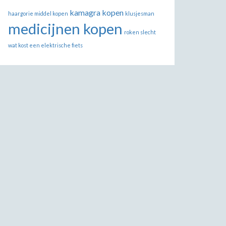
kamagra kopen
haargorie middel kopen
klusjesman
medicijnen kopen
roken slecht
wat kost een elektrische fiets