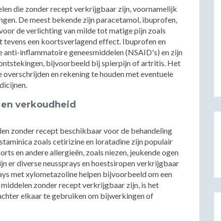
len die zonder recept verkrijgbaar zijn, voornamelijk
kingen. De meest bekende zijn paracetamol, ibuprofen,
oor de verlichting van milde tot matige pijn zoals
ft tevens een koortsverlagend effect. Ibuprofen en
de anti-inflammatoire geneesmiddelen (NSAID's) en zijn
ontstekingen, bijvoorbeeld bij spierpijn of artritis. Het
te overschrijden en rekening te houden met eventuele
dicijnen.
 en verkoudheid
delen zonder recept beschikbaar voor de behandeling
taminica zoals cetirizine en loratadine zijn populair
rts en andere allergieën, zoals niezen, jeukende ogen
jn er diverse neussprays en hoestsiropen verkrijgbaar
ays met xylometazoline helpen bijvoorbeeld om een
middelen zonder recept verkrijgbaar zijn, is het
achter elkaar te gebruiken om bijwerkingen of