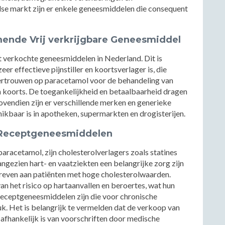
dse markt zijn er enkele geneesmiddelen die consequent
ende Vrij verkrijgbare Geneesmiddel
t verkochte geneesmiddelen in Nederland. Dit is
eer effectieve pijnstiller en koortsverlager is, die
vertrouwen op paracetamol voor de behandeling van
 en koorts. De toegankelijkheid en betaalbaarheid dragen
Bovendien zijn er verschillende merken en generieke
ikbaar is in apotheken, supermarkten en drogisterijen.
e Receptgeneesmiddelen
aracetamol, zijn cholesterolverlagers zoals statines
ngezien hart- en vaatziekten een belangrijke zorg zijn
reven aan patiënten met hoge cholesterolwaarden.
n het risico op hartaanvallen en beroertes, wat hun
receptgeneesmiddelen zijn die voor chronische
. Het is belangrijk te vermelden dat de verkoop van
afhankelijk is van voorschriften door medische