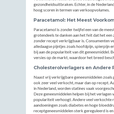
gezondheidsuitbraken. Echter, in de Nederlan
hoog scoren in termen van verkoopvolumes.
Paracetamol: Het Meest Voorkom
Paracetamol is zonder twijfel een van de mees
grotendeels te danken aan het feit dat het een z
zonder recept verkrijgbaar is. Consumenten 
alledaagse pijntjes zoals hoofdpijn, spierpijn
bij aan de populariteit van dit geneesmiddel. 
versies op de markt, waardoor het breed besch
Cholesterolverlagers en Ander
Naast vrij verkrijgbare geneesmiddelen zoals p
ook zeer veel verkocht, maar dan op recept. Aa
in Nederland, worden statines vaak voorgesch
Deze geneesmiddelen helpen bij het verlagen va
populariteit verhoogt. Andere veel verkochte 
aandoeningen zoals diabetes en hoge bloeddruk
receptgeneesmiddelen sterk gereguleerd is en 