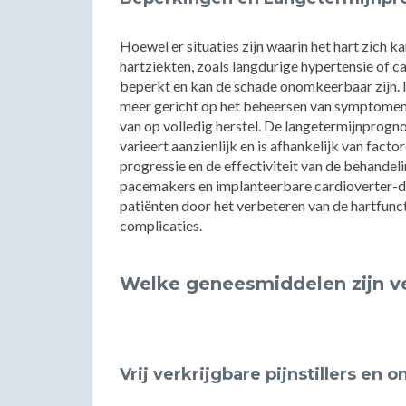
Hoewel er situaties zijn waarin het hart zich ka
hartziekten, zoals langdurige hypertensie of c
beperkt en kan de schade onomkeerbaar zijn. In
meer gericht op het beheersen van symptomen e
van op volledig herstel. De langetermijnprog
varieert aanzienlijk en is afhankelijk van fact
progressie en de effectiviteit van de behandeli
pacemakers en implanteerbare cardioverter-de
patiënten door het verbeteren van de hartfunct
complicaties.
Welke geneesmiddelen zijn ve
Vrij verkrijgbare pijnstillers e